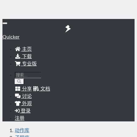
Quicker
主页
下载
专业版
分享
文档
讨论
外观
登录
注册
动作库