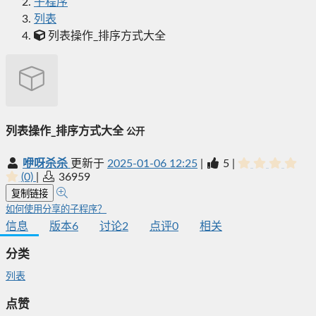
子程序
列表
列表操作_排序方式大全
列表操作_排序方式大全
公开
咿呀杀杀
更新于
2025-01-06 12:25
|
5
|
(0)
|
36959
复制链接
如何使用分享的子程序？
信息
版本
6
讨论
2
点评
0
相关
分类
列表
点赞