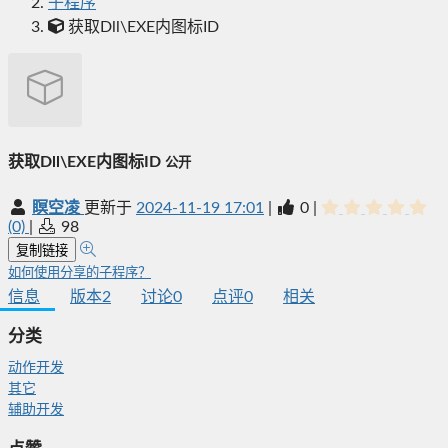
子程序
获取Dll\EXE内图标ID
获取Dll\EXE内图标ID
公开
瞑空凌
更新于
2024-11-19 17:01
|
0
|
(0)
|
98
复制链接
如何使用分享的子程序？
信息
版本
2
讨论
0
点评
0
相关
分类
动作开发
其它
辅助开发