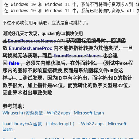
在 Windows 10 和 Windows 11 中，系统不再将图标资源嵌入到 
在 Windows 10 和 Windows 11 中，系统已经将图标资源从 dl
不过不影响使用api读取，应该是自动跳转了。
测试好几天才发现，quicker的C#模块使用
EnumResourceNames
API 获取图标组编号时，回调函
此
数
EnumResNameProc
内不能把指针转换为其他类型，一旦
转换就无法获取，而且
EnumResourceNames
也会返
回
false
，
必须先内部获取后，在外面转化。（测试中exe程
序内的图标不影响直接转换,反而是系统图标文件dll会这
样...）
.....测试发现，因为ID中有字符串，而字符串ID的指针
数字很大，加上指针是64位，而我转化的数字类型是32位，
因此算术溢出导致失败
参考辅助：
Winuser.h) (资源类型 - Win32 apps | Microsoft Learn
LoadLibraryExA 函数 （libloaderapi.h） - Win32 apps | Microsoft
Learn