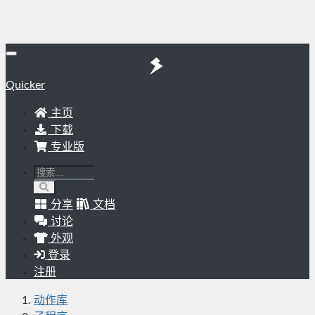
Quicker
主页
下载
专业版
分享
文档
讨论
外观
登录
注册
动作库