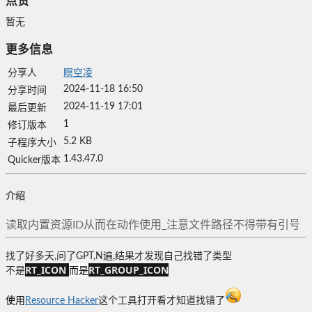
点赞
暂无
更多信息
分享人
瞑空凌
2024-11-18 16:50
分享时间
2024-11-19 17:01
最后更新
1
修订版本
5.2 KB
子程序大小
1.43.47.0
Quicker版本
介绍
读取内置资源ID从而在动作使用_注意文件路径不得带有引号
找了好多天,问了GPT,N遍,结果才发现自己找错了类型
RT_ICON
而是
RT_GROUP_ICON
不是
使用
Resource Hacker
这个工具打开看才知道找错了