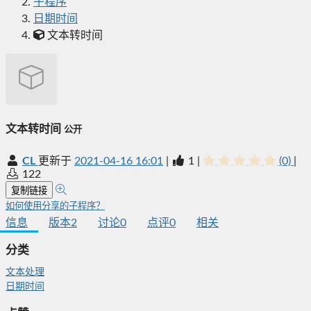
子程序
日期时间
文本转时间
文本转时间
公开
CL
更新于
2021-04-16 16:01
|
1
|
(0)
|
122
复制链接
如何使用分享的子程序？
信息
版本
2
讨论
0
点评
0
相关
分类
文本处理
日期时间