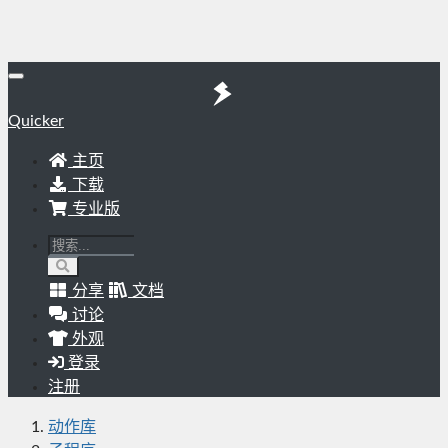
Quicker
主页
下载
专业版
分享
文档
讨论
外观
登录
注册
动作库