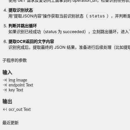
使用 GET 请求反复访问上面拿到的 operation_url，检查
提取识别状态
用“提取JSON内容”操作获取当前识别状态（
），并判断
status
判断并跳出循环
如果识别已经成功（status 为 succeeded），立刻跳出循环，
提取OCR返回的文字内容
识别完成后，提取最终的 JSON 结果，准备进行后续处理（比如提
子程序的参数
输入
img
Image
endpoint
Text
key
Text
输出
ocr_out
Text
最近更新