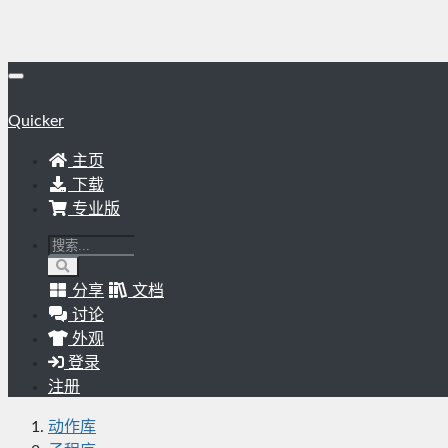
Quicker
主页
下载
专业版
分享
文档
讨论
外观
登录
注册
动作库