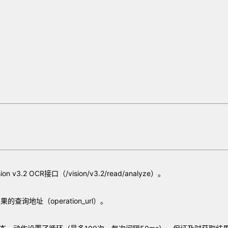
.2 OCR接口（/vision/v3.2/read/analyze）。
查询地址（operation_url）。