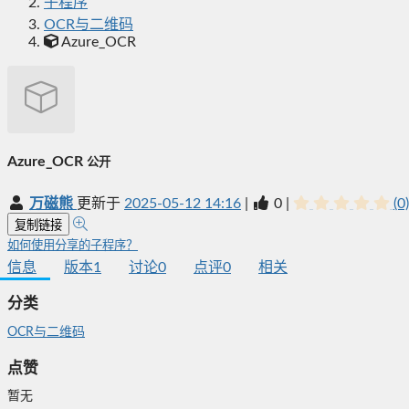
子程序
OCR与二维码
Azure_OCR
Azure_OCR
公开
万磁熊
更新于
2025-05-12 14:16
|
0
|
(0)
复制链接
如何使用分享的子程序？
信息
版本
1
讨论
0
点评
0
相关
分类
OCR与二维码
点赞
暂无