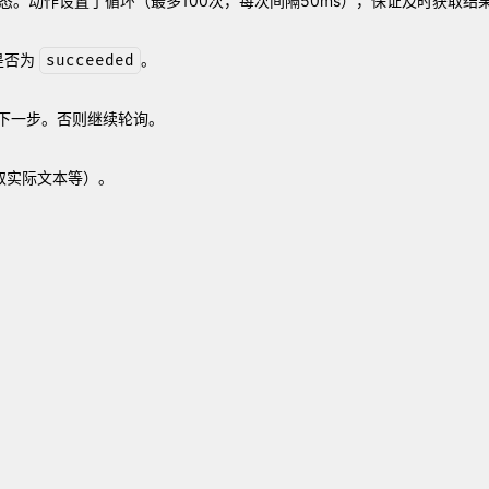
识别任务状态。动作设置了循环（最多100次，每次间隔50ms），保证及时获取结
是否为
。
succeeded
进入下一步。否则继续轮询。
取实际文本等）。