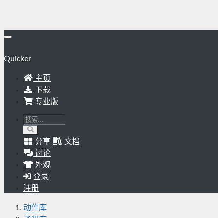
Quicker
主页
下载
专业版
分享
文档
讨论
外观
登录
注册
动作库