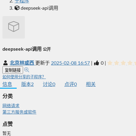
子程序
deepseek-api调用
deepseek-api调用
公开
北京林或西
更新于
2025-02-08 16:57
|
0
|
复制链接
如何使用分享的子程序？
信息
版本
2
讨论
0
点评
0
相关
分类
网络请求
第三方服务或软件
点赞
暂无