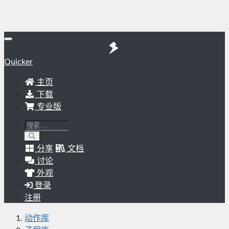
Quicker
主页
下载
专业版
分享
文档
讨论
外观
登录
注册
动作库