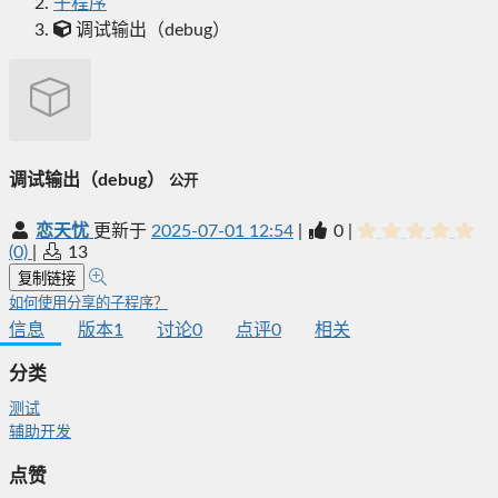
子程序
调试输出（debug）
调试输出（debug）
公开
恋天忧
更新于
2025-07-01 12:54
|
0
|
(0)
|
13
复制链接
如何使用分享的子程序？
信息
版本
1
讨论
0
点评
0
相关
分类
测试
辅助开发
点赞