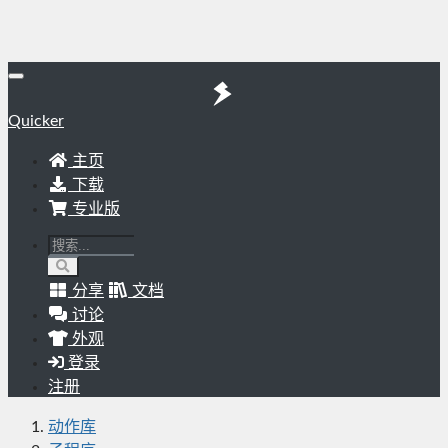
Quicker
主页
下载
专业版
分享
文档
讨论
外观
登录
注册
动作库