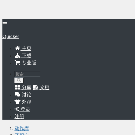
Quicker
主页
下载
专业版
分享
文档
讨论
外观
登录
注册
动作库