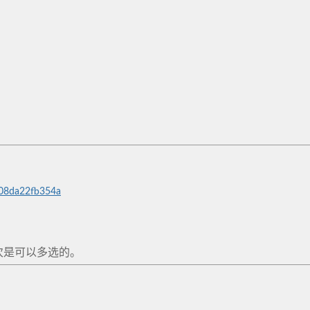
-08da22fb354a
次是可以多选的。