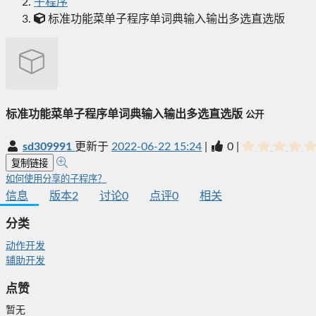
子程序
标准功能菜单子程序单词典输入输出多选直选版
标准功能菜单子程序单词典输入输出多选直选版
公开
sd309991
更新于
2022-06-22 15:24
|
0
|
复制链接
如何使用分享的子程序？
信息
版本
2
讨论
0
点评
0
相关
分类
动作开发
辅助开发
点赞
暂无