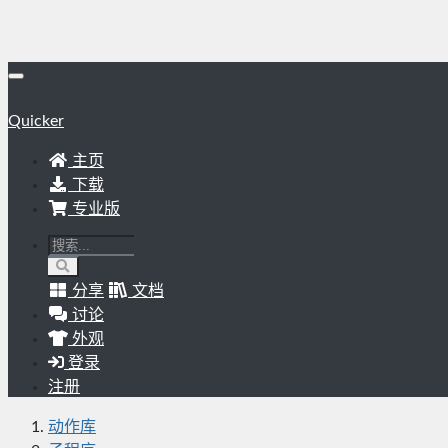
Quicker
主页
下载
专业版
分享
文档
讨论
外观
登录
注册
动作库