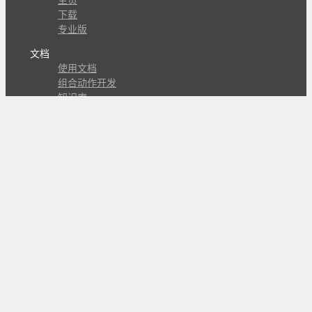
主页
下载
专业版
文档
使用文档
组合动作开发
知识库
版本历史
瓜皮学堂
分享
动作库
子程序
外观
交流
问答讨论区
Github Issues
QQ群
关注
CL的微博