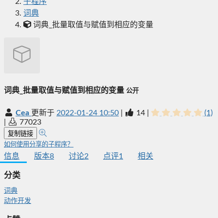
子程序
词典
词典_批量取值与赋值到相应的变量
词典_批量取值与赋值到相应的变量
公开
Cea
更新于
2022-01-24 10:50
|
14
|
(1)
|
77023
复制链接
如何使用分享的子程序？
信息
版本
8
讨论
2
点评
1
相关
分类
词典
动作开发