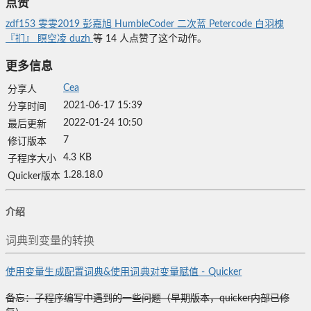
点赞
zdf153
雯雯2019
彭嘉旭
HumbleCoder
二次蓝
Petercode
白羽槐
『扪』
瞑空凌
duzh
等
14
人点赞了这个动作。
更多信息
Cea
分享人
2021-06-17 15:39
分享时间
2022-01-24 10:50
最后更新
7
修订版本
4.3 KB
子程序大小
1.28.18.0
Quicker版本
介绍
词典到变量的转换
使用变量生成配置词典&使用词典对变量赋值 - Quicker
备忘：子程序编写中遇到的一些问题（早期版本，quicker内部已修