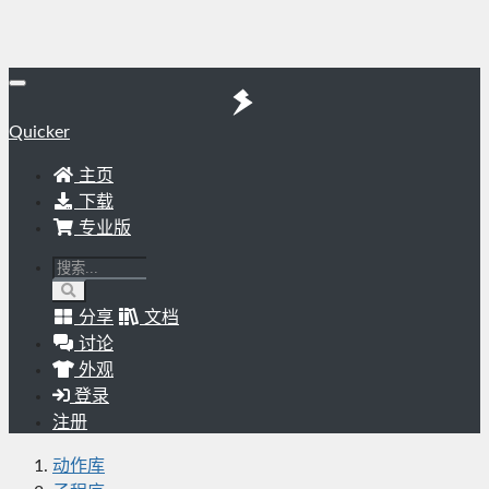
Quicker
主页
下载
专业版
分享
文档
讨论
外观
登录
注册
动作库