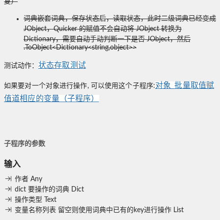
复）
词典嵌套词典，保存状态后，读取状态，此时二级词典已经变成
JObject，Quicker 的赋值不会自动将 JObject 转换为
Dictionary，需要自动手动判断一下是否 JObject，然后
.ToObject<Dictionary<string,object>>
状态存取测试
测试动作：
对象_批量取值赋
如果要对一个对象进行操作, 可以使用这个子程序:
值道相应的变量（子程序）
子程序的参数
输入
作者
Any
dict
要操作的词典
Dict
操作类型
Text
变量名称列表
留空则使用词典中已有的key进行操作
List