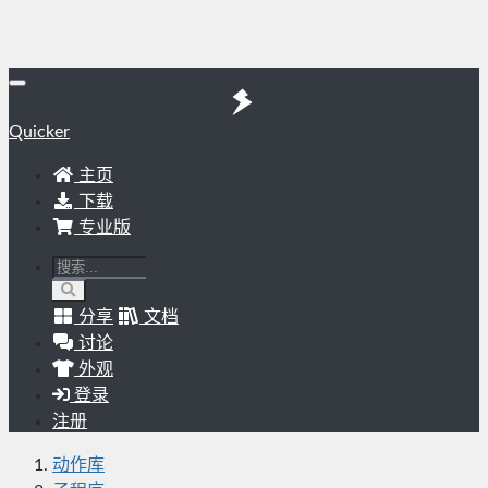
Quicker
主页
下载
专业版
分享
文档
讨论
外观
登录
注册
动作库