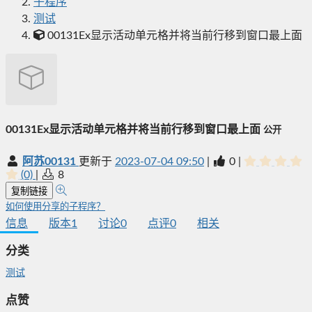
子程序
测试
00131Ex显示活动单元格并将当前行移到窗口最上面
00131Ex显示活动单元格并将当前行移到窗口最上面
公开
阿苏00131
更新于
2023-07-04 09:50
|
0
|
(0)
|
8
复制链接
如何使用分享的子程序？
信息
版本
1
讨论
0
点评
0
相关
分类
测试
点赞