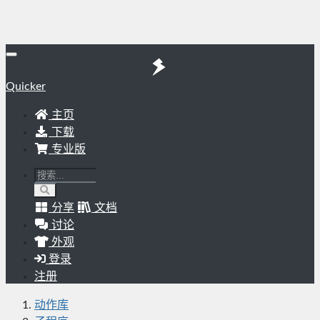
Quicker
主页
下载
专业版
分享
文档
讨论
外观
登录
注册
动作库