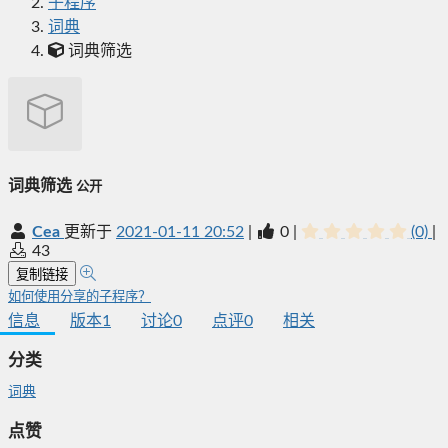
子程序
词典
词典筛选
词典筛选
公开
Cea
更新于
2021-01-11 20:52
|
0
|
(0)
|
43
复制链接
如何使用分享的子程序？
信息
版本
1
讨论
0
点评
0
相关
分类
词典
点赞