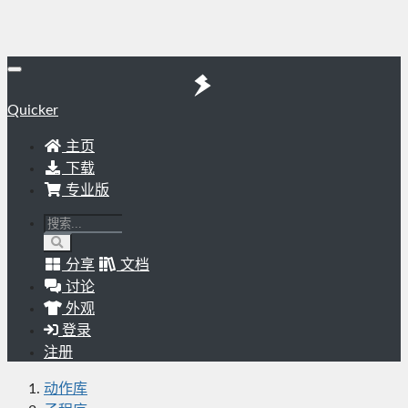
Quicker
主页
下载
专业版
分享
文档
讨论
外观
登录
注册
动作库