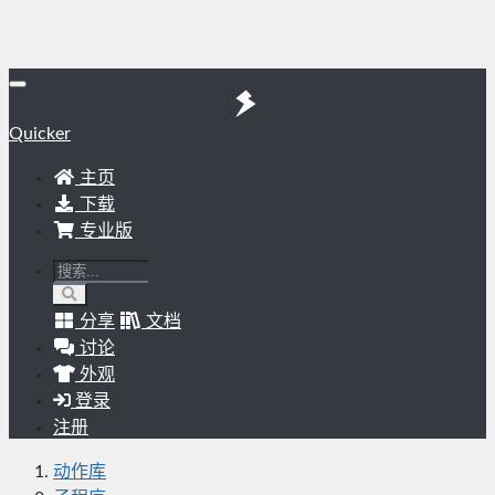
Quicker
主页
下载
专业版
分享
文档
讨论
外观
登录
注册
动作库