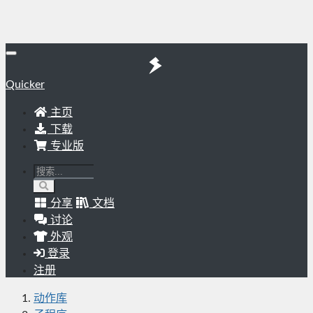
Quicker
主页
下载
专业版
分享
文档
讨论
外观
登录
注册
动作库