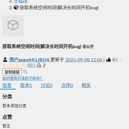
子程序
获取系统空闲时间(解决长时间开机bug)
获取系统空闲时间(解决长时间开机bug)
非公开
用户gxgwkK1JBQA
更新于
2025-09-08 12:06
|
0
|
(0)
|
2
复制链接
如何使用分享的子程序？
信息
版本
1
讨论
0
点评
0
相关
分类
暂未添加分类
点赞
暂无