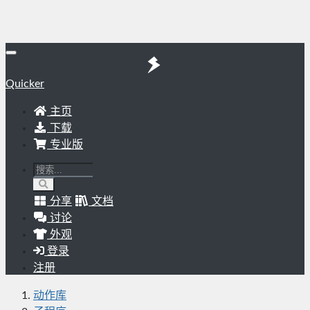
Quicker
主页
下载
专业版
分享
文档
讨论
外观
登录
注册
动作库