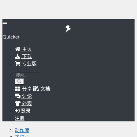
Quicker
主页
下载
专业版
分享
文档
讨论
外观
登录
注册
动作库