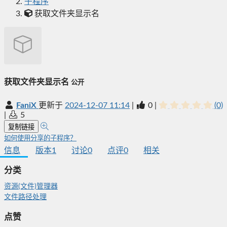
子程序
获取文件夹显示名
获取文件夹显示名
公开
FaniX
更新于
2024-12-07 11:14
|
0
|
(0)
|
5
复制链接
如何使用分享的子程序？
信息
版本
1
讨论
0
点评
0
相关
分类
资源(文件)管理器
文件路径处理
点赞