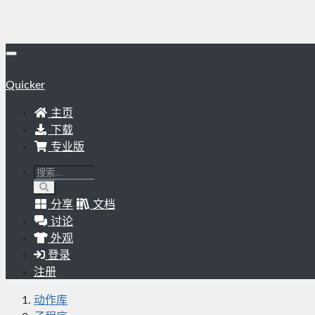
Quicker
主页
下载
专业版
分享
文档
讨论
外观
登录
注册
动作库