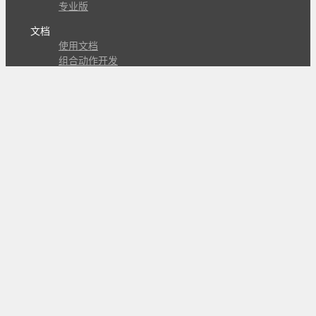
专业版
文档
使用文档
组合动作开发
知识库
版本历史
瓜皮学堂
分享
动作库
子程序
外观
交流
问答讨论区
Github Issues
QQ群
关注
CL的微博
微信订阅号