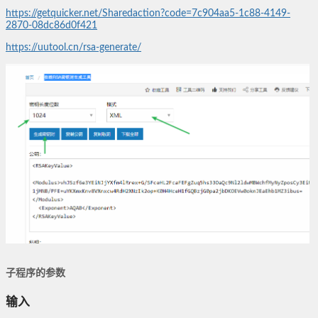
https://getquicker.net/Sharedaction?code=7c904aa5-1c88-4149-
2870-08dc86d0f421
https://uutool.cn/rsa-generate/
子程序的参数
输入