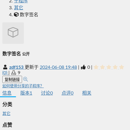
子程序
其它
数字签名
数字签名
公开
zdf153
更新于
2024-06-08 19:48
|
0
|
(0)
|
9
复制链接
如何使用分享的子程序？
信息
版本
1
讨论
0
点评
0
相关
分类
其它
点赞