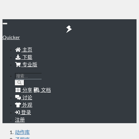
Quicker
主页
下载
专业版
分享
文档
讨论
外观
登录
注册
动作库