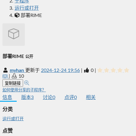
子程序
运行或打开
部署RIME
部署RIME
公开
myhan
更新于
2024-12-24 19:56
|
0
|
(0)
|
10
复制链接
如何使用分享的子程序？
信息
版本
3
讨论
0
点评
0
相关
分类
运行或打开
点赞