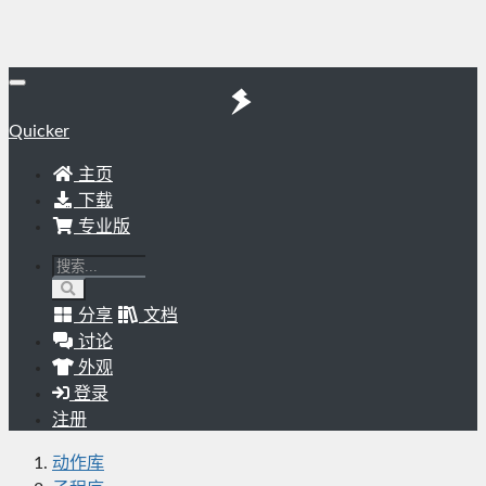
Quicker
主页
下载
专业版
分享
文档
讨论
外观
登录
注册
动作库