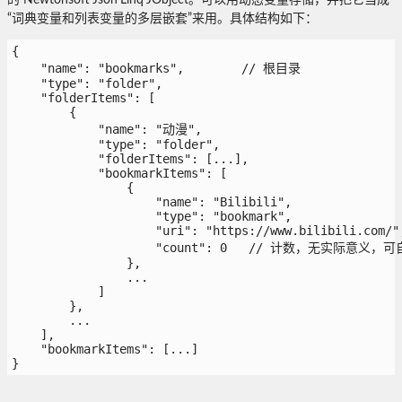
的 Newtonsoft
.
Json
.
Linq
.
JObject。可以用动态变量存储，并把它当成
“词典变量和列表变量的多层嵌套”来用。具体结构如下：
{
    "name": "bookmarks",        // 根目录
    "type": "folder",
    "folderItems": [
        {
            "name": "动漫",
            "type": "folder",
            "folderItems": [...],
            "bookmarkItems": [
                {
                    "name": "Bilibili",
                    "type": "bookmark",
                    "uri": "https://www.bilibili.com/"
                    "count": 0   // 计数，无实际意义
                },
                ...
            ]
        },
        ...
    ],
    "bookmarkItems": [...]
}