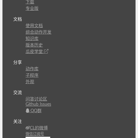
下载
专业版
文档
使用文档
组合动作开发
知识库
版本历史
瓜皮学堂
分享
动作库
子程序
外观
交流
问答讨论区
Github Issues
QQ群
关注
CL的微博
微信订阅号