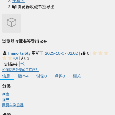
子程序
浏览器收藏书签导出
浏览器收藏书签导出
公开
ImmortalSty
更新于
2025-10-07 02:02
|
0
|
(0)
|
3
复制链接
如何使用分享的子程序？
信息
版本
4
讨论
0
点评
0
相关
分类
列表
词典
网页与浏览器