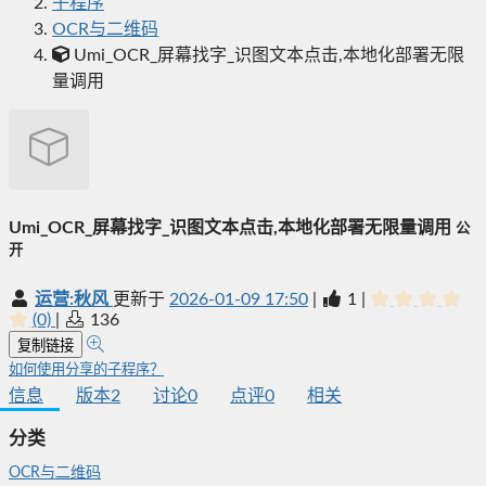
子程序
OCR与二维码
Umi_OCR_屏幕找字_识图文本点击,本地化部署无限
量调用
Umi_OCR_屏幕找字_识图文本点击,本地化部署无限量调用
公
开
运营:秋风
更新于
2026-01-09 17:50
|
1
|
(0)
|
136
复制链接
如何使用分享的子程序？
信息
版本
2
讨论
0
点评
0
相关
分类
OCR与二维码