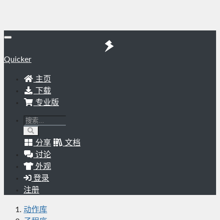
Quicker
主页
下载
专业版
分享
文档
讨论
外观
登录
注册
动作库