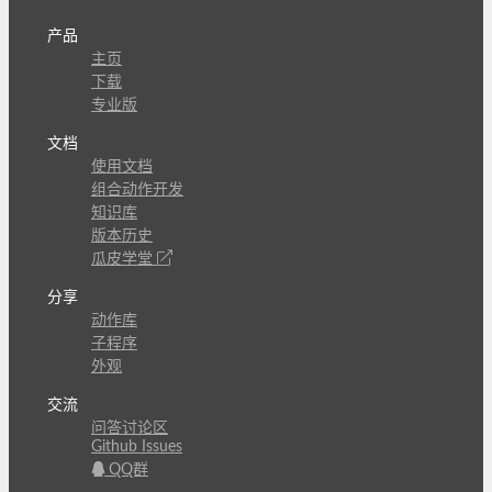
产品
主页
下载
专业版
文档
使用文档
组合动作开发
知识库
版本历史
瓜皮学堂
分享
动作库
子程序
外观
交流
问答讨论区
Github Issues
QQ群