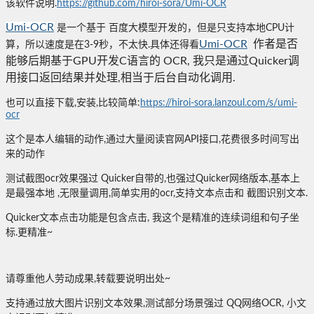
该软件说明.
https://github.com/hiroi-sora/Umi-OCR
Umi-OCR
是一个基于 百度大模型开发的，但是只支持本地CPU计
Umi-OCR
作者是否
算，所以速度是在3-9秒，不太快.具体还得看
能够后期基于GPU开发C语言的 OCR, 我只是通过Quicker调
用接口返回结果并处理,相当于后台自动化调用.
也可以直接下载,安装,比较简单:
https://hiroi-sora.lanzoul.com/s/umi-
ocr
这个是本人编辑的动作,通过大量阅读官网API接口,花费很多时间写出
来的动作
测试截图ocr效果强过 Quicker自带的,也强过Quicker网络版本,基本上
是最强本地 ,无限量调用,简单实用的ocr,支持文本点击和 截图识别文本.
Quicker文本点击功能是包含点击, 我这个是精准的连续词组和句子坐
标.更精准~
请尊重他人劳动成果,转载要说明出处~
支持通过放大图片识别文本效果,测试部分场景强过 QQ网络OCR, 小文