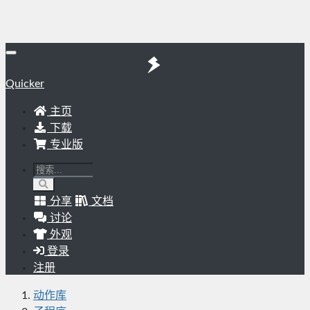
Quicker
主页
下载
专业版
分享
文档
讨论
外观
登录
注册
动作库