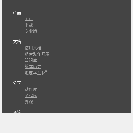
产品
主页
下载
专业版
文档
使用文档
组合动作开发
知识库
版本历史
瓜皮学堂
分享
动作库
子程序
外观
交流
问答讨论区
Github Issues
QQ群