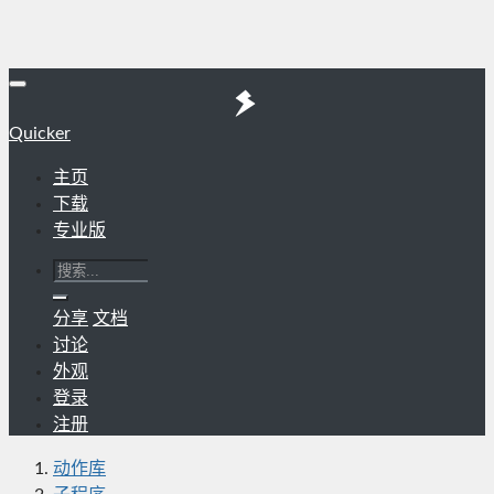
Quicker
主页
下载
专业版
分享
文档
讨论
外观
登录
注册
动作库