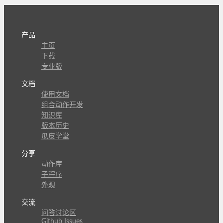
产品
主页
下载
专业版
文档
使用文档
组合动作开发
知识库
版本历史
瓜皮学堂
分享
动作库
子程序
外观
交流
问答讨论区
Github Issues