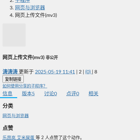
子程序
网页与浏览器
网页上传文件(mv3)
网页上传文件(mv3)
非公开
涛涛涛
更新于
2025-05-19 11:41
|
2
|
(0)
|
8
复制链接
如何使用分享的子程序？
信息
版本
5
讨论
0
点评
0
相关
分类
网页与浏览器
点赞
乐昂岚
艾米屎蛋
等
2
人点赞了这个动作。