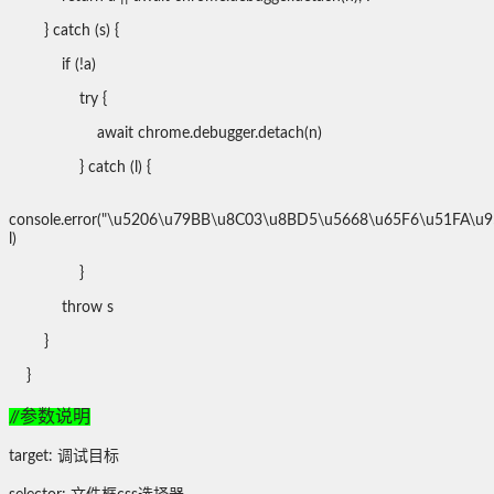
} catch (s) {
if (!a)
try {
await chrome.debugger.detach(n)
} catch (l) {
console.error("\u5206\u79BB\u8C03\u8BD5\u5668\u65F6\u51FA\u95
l)
}
throw s
}
}
//参数说明
target: 调试目标