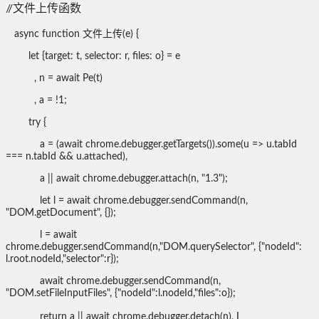
//文件上传函数
async function 文件上传(e) {
let {target: t, selector: r, files: o} = e
, n = await Pe(t)
, a = !1;
try {
a = (await chrome.debugger.getTargets()).some(u => u.tabId
=== n.tabId && u.attached),
a || await chrome.debugger.attach(n, "1.3");
let l = await chrome.debugger.sendCommand(n,
"DOM.getDocument", {});
l = await
chrome.debugger.sendCommand(n,"DOM.querySelector", {"nodeId":
l.root.nodeId,"selector":r});
await chrome.debugger.sendCommand(n,
"DOM.setFileInputFiles", {"nodeId":l.nodeId,"files":o});
l
return a || await chrome.debugger.detach(n),