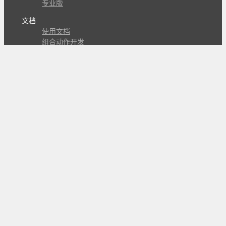
专业版
文档
使用文档
组合动作开发
知识库
版本历史
瓜皮学堂
分享
动作库
子程序
外观
交流
问答讨论区
Github Issues
QQ群
关注
CL的微博
微信订阅号