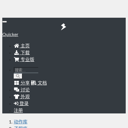
Quicker
主页
下载
专业版
分享
文档
讨论
外观
登录
注册
动作库