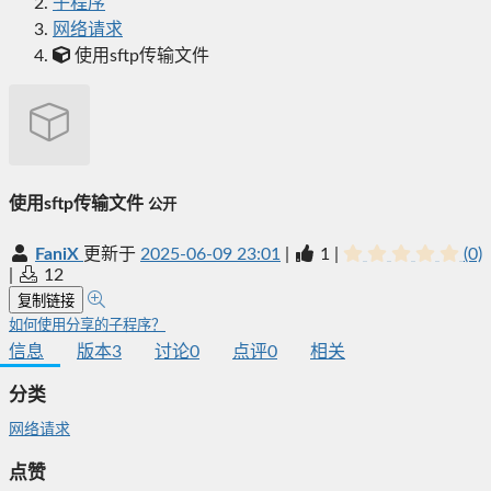
子程序
网络请求
使用sftp传输文件
使用sftp传输文件
公开
FaniX
更新于
2025-06-09 23:01
|
1
|
(0)
|
12
复制链接
如何使用分享的子程序？
信息
版本
3
讨论
0
点评
0
相关
分类
网络请求
点赞