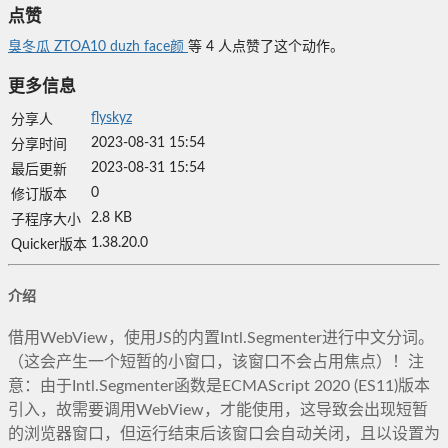
点赞
臭冬瓜
ZTOA10
duzh
face颜
等
4
人点赞了这个动作。
更多信息
flyskyz
分享人
2023-08-31 15:54
分享时间
2023-08-31 15:54
最后更新
0
修订版本
2.8 KB
子程序大小
1.38.20.0
Quicker版本
介绍
借用WebView，使用JS的内置Intl.Segmenter进行中文分词。
（这会产生一个短暂的小窗口，该窗口不会占用焦点）！注
意：由于Intl.Segmenter函数是ECMAScript 2020 (ES11)版本
引入，故需要调用WebView，才能使用，这导致会出现短暂
的浏览器窗口，但运行结束后该窗口会自动关闭，且以设置为