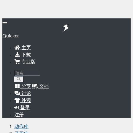
Quicker
主页
下载
专业版
分享
文档
讨论
外观
登录
注册
动作库