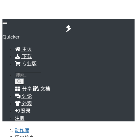
Quicker
主页
下载
专业版
分享
文档
讨论
外观
登录
注册
动作库