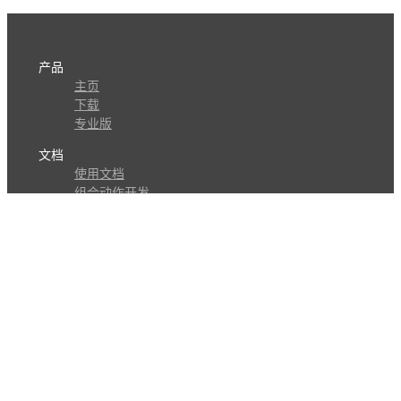
产品
主页
下载
专业版
文档
使用文档
组合动作开发
知识库
版本历史
瓜皮学堂
分享
动作库
子程序
外观
交流
问答讨论区