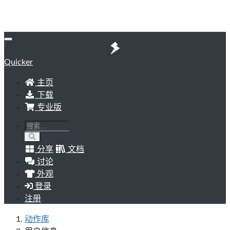
Quicker
主页
下载
专业版
分享
文档
讨论
外观
登录
注册
动作库