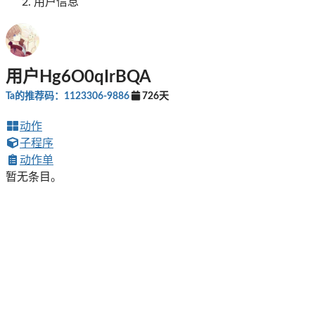
用户信息
用户Hg6O0qIrBQA
Ta的推荐码：1123306-9886
726天
动作
子程序
动作单
暂无条目。