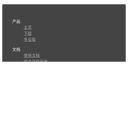
产品
主页
下载
专业版
文档
使用文档
组合动作开发
知识库
版本历史
瓜皮学堂
分享
动作库
子程序
外观
交流
问答讨论区