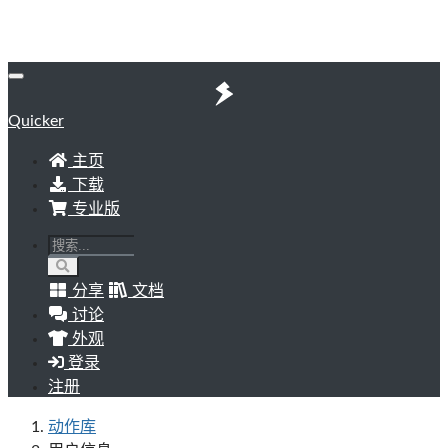
Quicker
主页
下载
专业版
分享
文档
讨论
外观
登录
注册
动作库