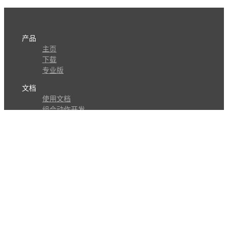
产品
主页
下载
专业版
文档
使用文档
组合动作开发
知识库
版本历史
瓜皮学堂
分享
动作库
子程序
外观
交流
问答讨论区