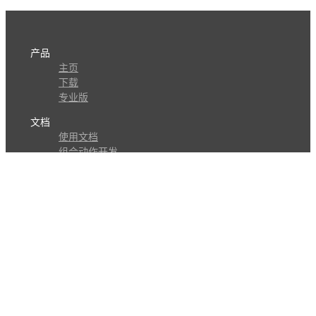
产品
主页
下载
专业版
文档
使用文档
组合动作开发
知识库
版本历史
瓜皮学堂
分享
动作库
子程序
外观
交流
问答讨论区