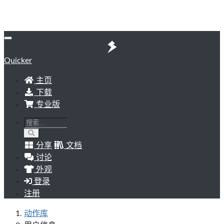
Quicker
主页
下载
专业版
分享
文档
讨论
外观
登录
注册
动作库