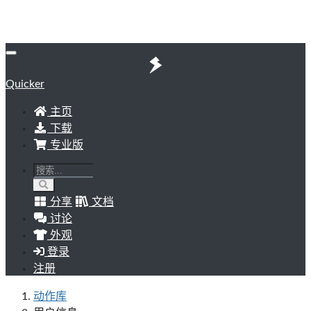
Quicker
主页
下载
专业版
分享
文档
讨论
外观
登录
注册
动作库