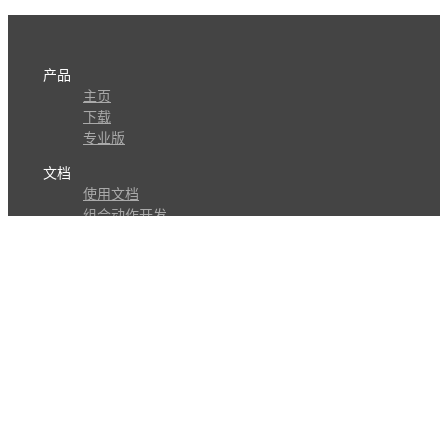
产品
主页
下载
专业版
文档
使用文档
组合动作开发
知识库
版本历史
瓜皮学堂
分享
动作库
子程序
外观
交流
问答讨论区