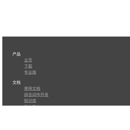
产品
主页
下载
专业版
文档
使用文档
组合动作开发
知识库
版本历史
瓜皮学堂
分享
动作库