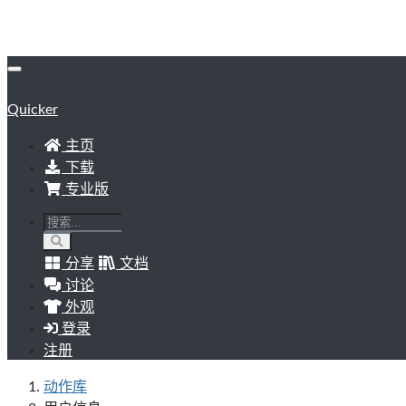
Quicker
主页
下载
专业版
分享
文档
讨论
外观
登录
注册
动作库