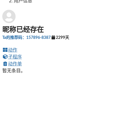
用户信息
昵称已经存在
Ta的推荐码：157896-8387
2299天
动作
子程序
动作单
暂无条目。