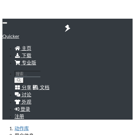
Quicker
主页
下载
专业版
分享
文档
讨论
外观
登录
注册
动作库