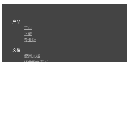
产品
主页
下载
专业版
文档
使用文档
组合动作开发
知识库
版本历史
瓜皮学堂
分享
动作库
子程序
外观
交流
问答讨论区