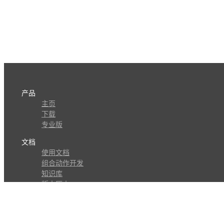
产品
主页
下载
专业版
文档
使用文档
组合动作开发
知识库
版本历史
瓜皮学堂
分享
动作库