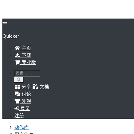
Quicker
主页
下载
专业版
分享
文档
讨论
外观
登录
注册
动作库