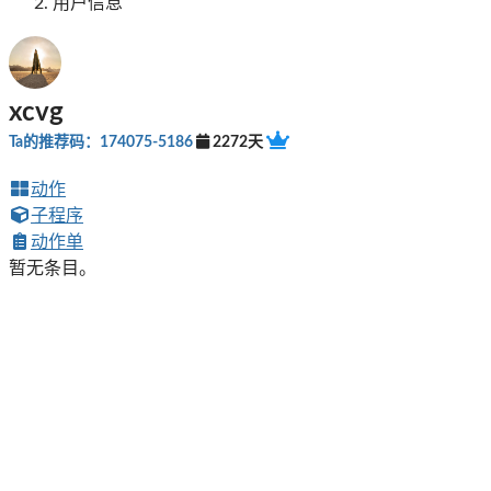
用户信息
xcvg
Ta的推荐码：174075-5186
2272天
动作
子程序
动作单
暂无条目。