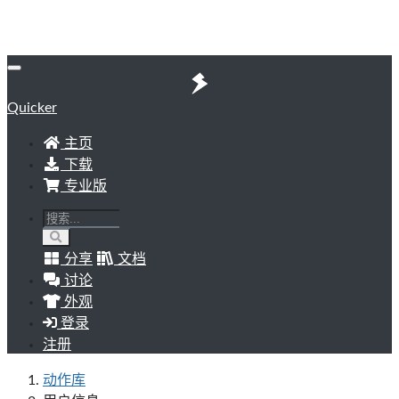
Quicker
主页
下载
专业版
分享
文档
讨论
外观
登录
注册
动作库