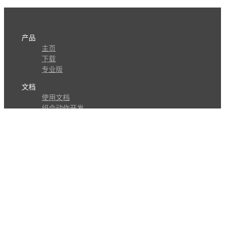
产品
主页
下载
专业版
文档
使用文档
组合动作开发
知识库
版本历史
瓜皮学堂
分享
动作库
子程序
外观
交流
问答讨论区