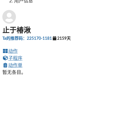
用户信息
止于椿湫
Ta的推荐码：225170-1181
2159天
动作
子程序
动作单
暂无条目。