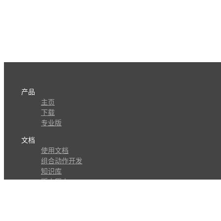
产品
主页
下载
专业版
文档
使用文档
组合动作开发
知识库
版本历史
瓜皮学堂
分享
动作库