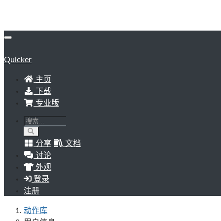
Quicker
主页
下载
专业版
分享
文档
讨论
外观
登录
注册
动作库