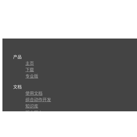
产品
主页
下载
专业版
文档
使用文档
组合动作开发
知识库
版本历史
瓜皮学堂
分享
动作库