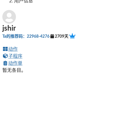
用户信息
jshir
Ta的推荐码：22968-4276
2709天
动作
子程序
动作单
暂无条目。