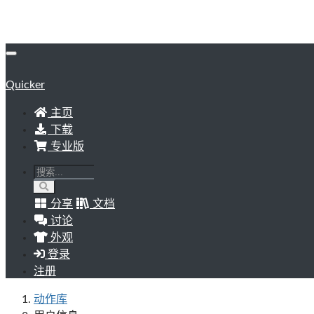
Quicker
主页
下载
专业版
分享
文档
讨论
外观
登录
注册
动作库