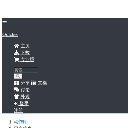
Quicker
主页
下载
专业版
分享
文档
讨论
外观
登录
注册
动作库