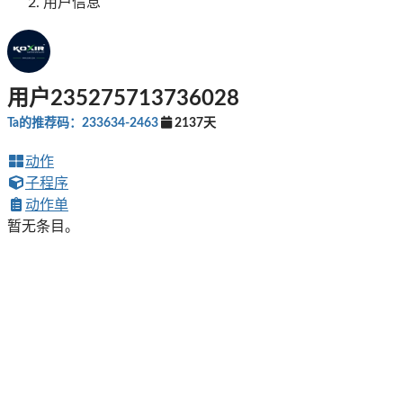
用户信息
用户235275713736028
Ta的推荐码：233634-2463
2137天
动作
子程序
动作单
暂无条目。