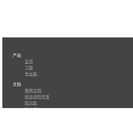
产品
主页
下载
专业版
文档
使用文档
组合动作开发
知识库
版本历史
瓜皮学堂
分享
动作库