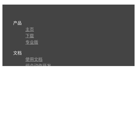
产品
主页
下载
专业版
文档
使用文档
组合动作开发
知识库
版本历史
瓜皮学堂
分享
动作库
子程序
外观
交流
问答讨论区