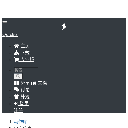
Quicker
主页
下载
专业版
分享
文档
讨论
外观
登录
注册
动作库