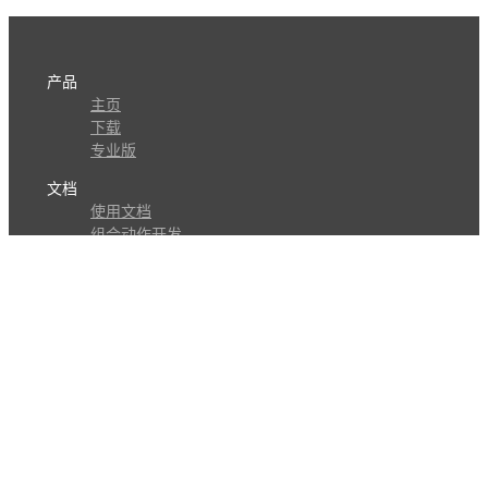
产品
主页
下载
专业版
文档
使用文档
组合动作开发
知识库
版本历史
瓜皮学堂
分享
动作库
子程序
外观
交流
问答讨论区