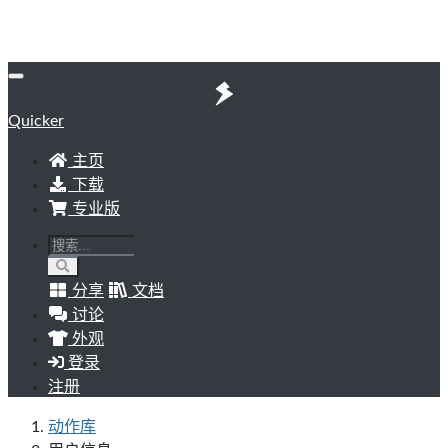
Quicker
主页
下载
专业版
分享
文档
讨论
外观
登录
注册
动作库