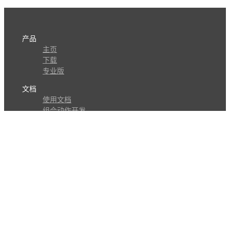
产品
主页
下载
专业版
文档
使用文档
组合动作开发
知识库
版本历史
瓜皮学堂
分享
动作库
子程序
外观
交流
问答讨论区