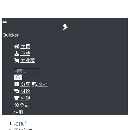
Quicker
主页
下载
专业版
分享
文档
讨论
外观
登录
注册
动作库