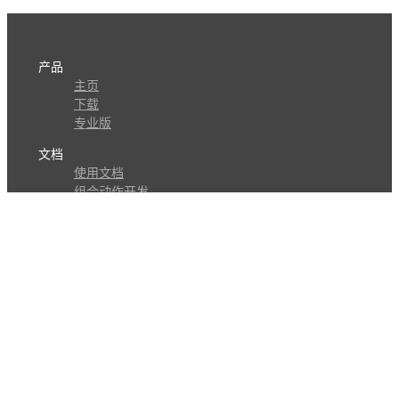
产品
主页
下载
专业版
文档
使用文档
组合动作开发
知识库
版本历史
瓜皮学堂
分享
动作库
子程序
外观
交流
问答讨论区