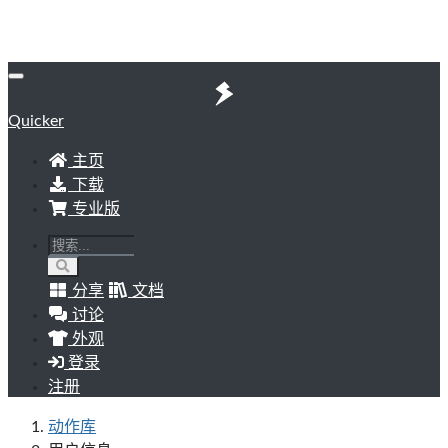
Quicker
主页
下载
专业版
分享
文档
讨论
外观
登录
注册
动作库