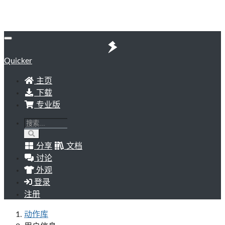
Quicker
主页
下载
专业版
分享
文档
讨论
外观
登录
注册
动作库