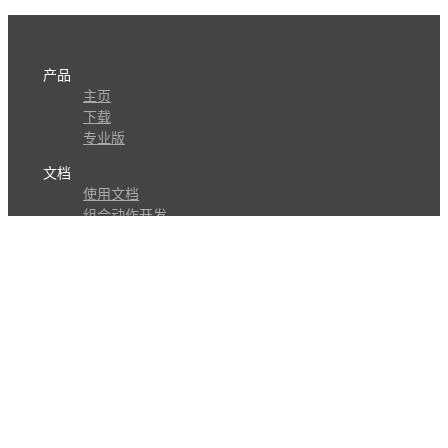
产品
主页
下载
专业版
文档
使用文档
组合动作开发
知识库
版本历史
瓜皮学堂
分享
动作库
子程序
外观
交流
问答讨论区