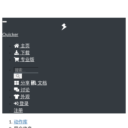
Quicker
主页
下载
专业版
分享
文档
讨论
外观
登录
注册
动作库