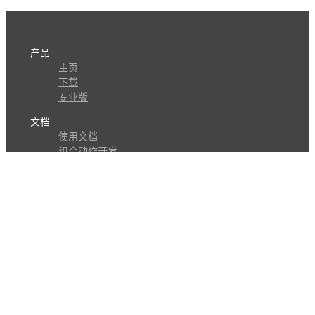
产品
主页
下载
专业版
文档
使用文档
组合动作开发
知识库
版本历史
瓜皮学堂
分享
动作库
子程序
外观
交流
问答讨论区