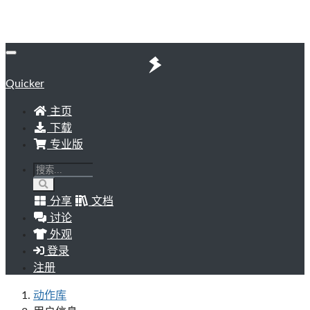
Quicker
主页
下载
专业版
分享
文档
讨论
外观
登录
注册
动作库