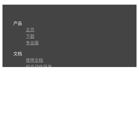
产品
主页
下载
专业版
文档
使用文档
组合动作开发
知识库
版本历史
瓜皮学堂
分享
动作库
子程序
外观
交流
问答讨论区