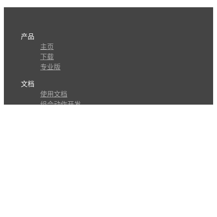
产品
主页
下载
专业版
文档
使用文档
组合动作开发
知识库
版本历史
瓜皮学堂
分享
动作库
子程序
外观
交流
问答讨论区