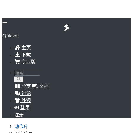
Quicker
主页
下载
专业版
分享
文档
讨论
外观
登录
注册
动作库