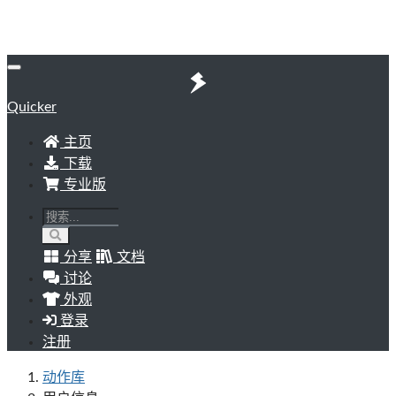
Quicker
主页
下载
专业版
分享
文档
讨论
外观
登录
注册
动作库