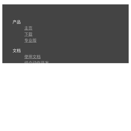
产品
主页
下载
专业版
文档
使用文档
组合动作开发
知识库
版本历史
瓜皮学堂
分享
动作库
子程序
外观
交流
问答讨论区