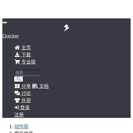
Quicker
主页
下载
专业版
分享
文档
讨论
外观
登录
注册
动作库