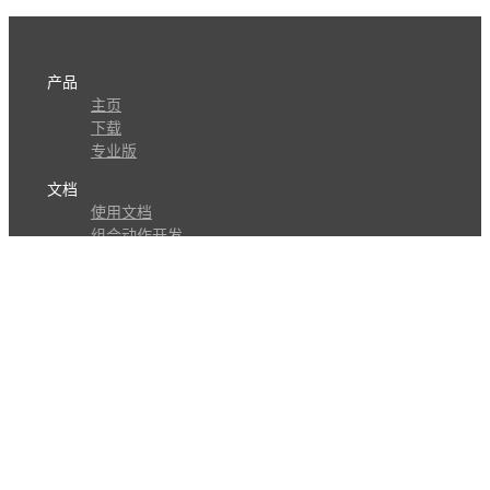
产品
主页
下载
专业版
文档
使用文档
组合动作开发
知识库
版本历史
瓜皮学堂
分享
动作库
子程序
外观
交流
问答讨论区