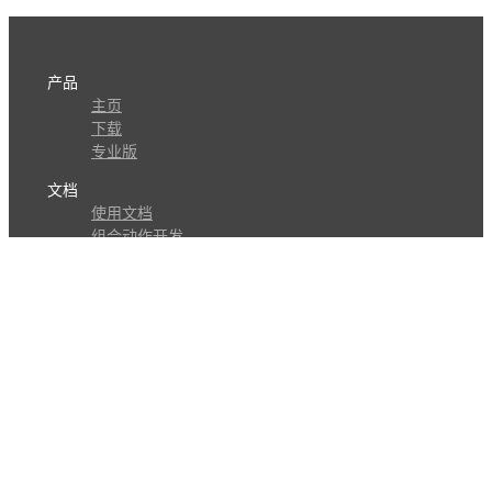
产品
主页
下载
专业版
文档
使用文档
组合动作开发
知识库
版本历史
瓜皮学堂
分享
动作库
子程序
外观
交流
问答讨论区