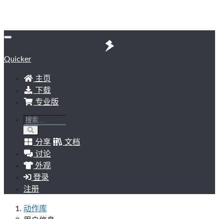
Quicker
主页
下载
专业版
分享
文档
讨论
外观
登录
注册
动作库