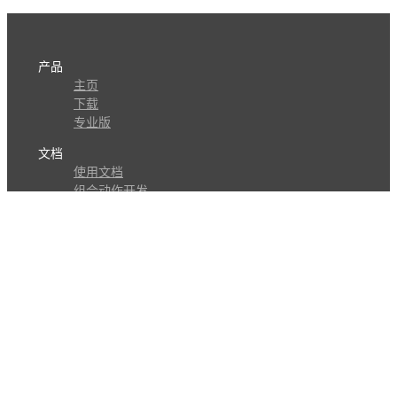
产品
主页
下载
专业版
文档
使用文档
组合动作开发
知识库
版本历史
瓜皮学堂
分享
动作库
子程序
外观
交流
问答讨论区