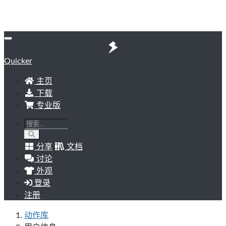
Quicker
主页
下载
专业版
分享
文档
讨论
外观
登录
注册
动作库